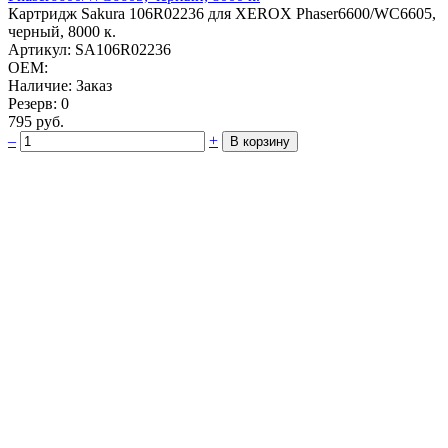
Картридж S­akura 106R02236 для XEROX Phas­er6600/WC6605,
черный, 8000 к.­
Артикул: SA106R02236
OEM:
Наличие: Заказ
Резерв: 0
795 руб.
–
+
В корзину