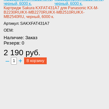
Картридж Sakura­ KXFAT431A7 для Panasonic KX-M­
B2230RU/KX-MB2270RU/KX-MB2510R­U/KX-
MB2540RU, черный, 6000 к.­
Артикул: SAKXFAT431A7
OEM:
Наличие: Заказ
Резерв: 0
2 190 руб.
–
+
В корзину