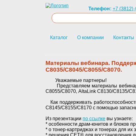
Телефон:
+7 (3812) 
Каталог
О компании
Контакты
Материалы вебинара. Поддержа
С8035/С8045/С8055/С8070.
Уважаемые партнеры!
Представляем материалы вебинара.
С8055/С8070, AltaLink C8130/С8135/С8
Как поддерживать работоспособность 
С8145/С8155/С8170 с помощью запасны
Из презентации
по ссылке
вы узнаете:
* особенности драм-юнитов и блоков пр
* о тонер-картриджах и тонерах для их 
* решения СЕТ® для восстановления д