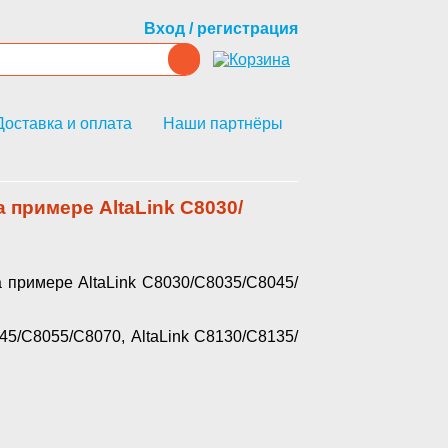
Вход / регистрация
Доставка и оплата
Наши партнёры
примере AltaLink C8030/
примере AltaLink C8030/С8035/С8045/
5/С8055/С8070, AltaLink C8130/С8135/