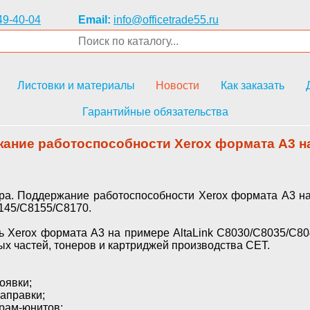
49-40-04
Email:
info@officetrade55.ru
Листовки и материалы
Новости
Как заказать
Гарантийные обязательства
ние работоспособности Xerox формата А3 на 
 Поддержание работоспособности Xerox формата А3 на 
145/С8155/С8170.
Xerox формата А3 на примере AltaLink C8030/С8035/С804
х частей, тонеров и картриджей производства СЕТ.
оявки;
заправки;
рам-юнитов;