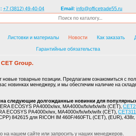
:
+7 (3812) 49-40-04
Email:
info@officetrade55.ru
Листовки и материалы
Новости
Как заказать
Гарантийные обязательства
 CET Group.
 новые товарные позиции. Предлагаем ознакомиться с по
ас новинках менеджеру, и мы обеспечим наличие на складе
 на следующие долгожданные новинки для популярных
RA ECOSYS PA4000x/wx, MA4000x/fx/wfx/wifx (CET),
CET2
A ECOSYS PA4000x/wx, MA4000x/fx/wfx/wifx (CET),
CET311
PP) 842615 для RICOH IM 460F/460FTL (CET), (EUR), 438г, 
го на нашем сайте или запросить у наших менеджеров.