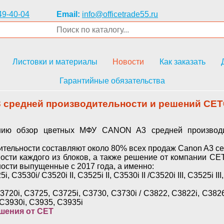
49-40-04
Email:
info@officetrade55.ru
Листовки и материалы
Новости
Как заказать
Гарантийные обязательства
средней производительности и решений СЕТ®
 обзор цветных МФУ CANON A3 средней производи
тельности составляют около 80% всех продаж
Canon
A
3 с
ости каждого из блоков, а также решение от компании
CE
ости выпущенные с 2017 года, а именно:
i, C3530i/
C3520i II, C3525i II, C3530i II /
C3520i III, C3525i III,
0i, C3725, C3725i, C3730, C3730i /
C3822, C3822i, C3826
C3930i, C3935, C3935i
шения от CET