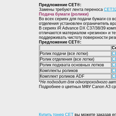
Предложение
CET®
:
Замены требуют лента переноса
CET
3
Подача бумаги (ролики)
Во всех сериях для подачи бумаги со в
отделения установлен ограничитель вра
В сериях iR Advance DX C37/38/39 ко
отличаются материалом «резинок» и те
поддерживать чистоту поверхности рез
Предложение
CET®
:
С
Ролик подачи (все лотки)
C
Ролик отделения (все лотки)
C
Ролик подхвата основных лотков
C
Комплекты роликов
C
Комплект роликов
ADF
C
*
Не подходит для однопроходного ав
Подробнее о цветных МФУ Canon А3 ср
Купить тонер СЕТ
вы можете заказав ег