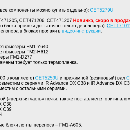
все компоненты можно купить отдельно):
CET
5279
U
ET471205, CET471206, CET471207
Новинка, скоро в прод
о блока проявки достаточно только девелопера):
CET17101
елопера в блоках проявки в
видео-инструкции
.
тся фьюзеры FM1-Y640
тся фьюзеры FM2-H612
зеры FM1-D277
амены требует только термопленка.
300 в комплекте)
CET
5259
U
и прижимной (резиновый) вал
C
овместим с сериями iR Advance DX C38 и iR Advance DX C3
местим с остальными сериями.
ой («верхняя часть» печки, так же поставляется оригинало
X C38
X C39
й
ые блоки ленты переноса – FM1-A605.