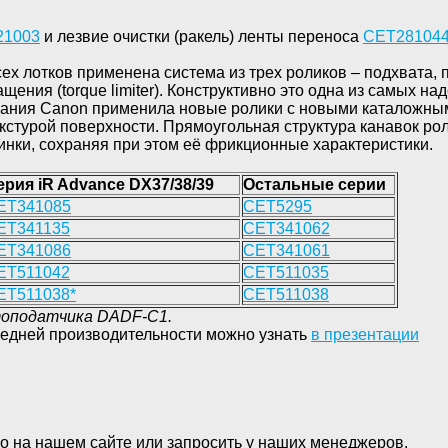
21003
и лезвие очистки (ракель) ленты переноса
CET
28104
сех лотков применена система из трех роликов – подхвата, 
щения (torque limiter). Конструктивно это одна из самых н
мпания Canon применила новые ролики с новыми каталожн
кстурой поверхности. Прямоугольная структура канавок рол
инки, сохраняя при этом её фрикционные характеристики.
ерия iR Advance DX37/38/39
Остальные серии
ET341085
CET5295
ET341135
CET341062
ET341086
CET341061
ET511042
CET511035
ET511038*
CET511038
топодатчика DADF-
C
1.
едней производительности можно узнать
в презентации
о на нашем сайте или запросить у наших менеджеров.