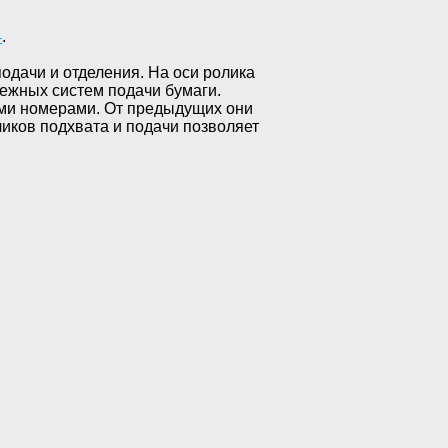
4
.
подачи и отделения. На оси ролика
адежных систем подачи бумаги.
ыми номерами. От предыдущих они
иков подхвата и подачи позволяет