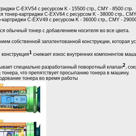
ртриджи
C
-
EXV
54
c
ресурсом
K
- 15500 стр.,
CMY
- 8500 стр.
я тонер-картриджи
C
-
EXV
64
c
ресурсом
K
- 38000 стр.,
CM
р-картриджи
C
-
EXV
49
c
ресурсом
K
- 36000 стр.,
CMY
- 29000
ся обычный тонер с добавлением носителя во все цвета.
нием собственной запатентованной конструкции, которая у
1
 конструкция
снижает износ внутренних компонентов маш
2
тывает специально разработанный поворотный клапан
, со
 тонера, что препятствует просыпанию тонера в машину.
одование тонера во время работы