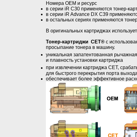
Номера
OEM
и ресурс
в серии
iR
C
30 применяются тонер-ка
в серии
iR
Advance
DX
C
39 применяютс
в остальных сериях применяются тоне
В оригинальных картриджах использует
Тонер-картриджи СЕТ®
с использова
просыпание тонера в машину.
уникальная запатентованная рычажная
и плавность установки картриджа
при извлечении картриджа CET, сраба
для быстрого перекрытия порта выхода
обеспечивает более эффективное расх