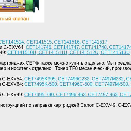
CET
141514
,
CET
141515
,
CET
141516
,
CET
141517
ми
C
-
EXV
64:
CET
141746
,
CET
141747
,
CET
141748
,
CET
1417
49:
CET141510U
,
CET141511U
,
CET141512U
,
CET141513U
 картриджах
CET®
также можно купить отдельно. Мы предлаг
ер и носитель отдельно.
Тонер
TF
8 механический, произво
ей C-EXV54:
CET7495K395
,
CET7496C232
,
CET7497M232
,
C
ки C-EXV64:
CET
7495
K
-500
,
CET
7496
C
-500
,
CET
7497
M
-500
,
й
C
-
EXV
49:
CET
7495-790
,
CET
7496-463
,
CET
7497-463
,
CET
инструкцией по заправке картриджей Canon C-EXV49, C-EX