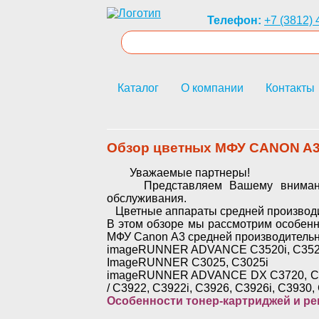
Телефон:
+7 (3812) 
Каталог
О компании
Контакты
Обзор цветных МФУ CANON A3 
Уважаемые партнеры!
Представляем Вашему вниманию
обслуживания.
Цветные аппараты средней производи
В этом обзоре мы рассмотрим особенн
МФУ
Canon
А3 средней производительн
imageRUNNER ADVANCE C3520i, C3525
ImageRUNNER C3025, C3025i
imageRUNNER ADVANCE DX C3720, C372
/
C3922, C3922i, C3926, C3926i, C3930, 
Особенности тонер-картриджей и ре