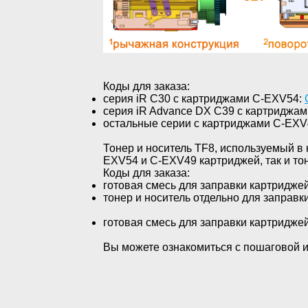
Коды для заказа:
серия
iR
C
30 с картриджами
C
-
EXV
54:
серия
iR
Advance
DX
C
39 с картриджа
остальные серии с картриджами
C
-
EXV
Тонер и носитель
TF
8, используемый в
EXV54 и C-EXV49 картриджей, так и тон
Коды для заказа:
готовая смесь для заправки картридж
тонер и носитель отдельно для заправ
готовая смесь для заправки картридже
Вы можете ознакомиться с пошаговой 