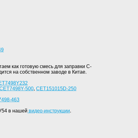
49
аем как готовую смесь для заправки C-
дится на собственном заводе в Китае.
ET7498Y232
CET
7498
Y
-500
,
CET
151015
D
-250
7498-463
V54 в нашей
видео-инструкции
.