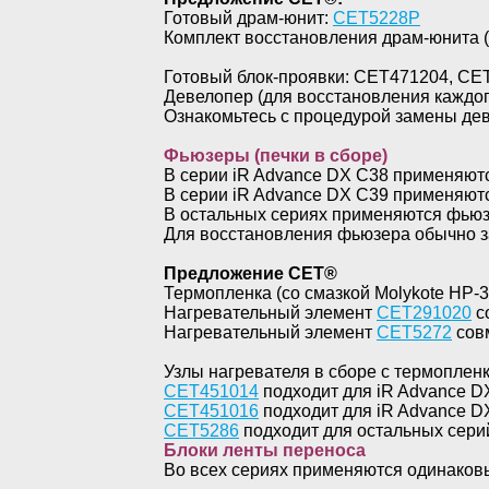
Готовый драм-юнит:
CET
5228
P
Комплект восстановления драм-юнита (
Готовый блок-проявки: CET471204, C
Девелопер (для восстановления каждог
Ознакомьтесь с процедурой замены дев
Фьюзеры (печки в сборе)
В серии iR Advance DX C38 применяю
В серии iR Advance DX C39 применяю
В остальных сериях применяются фью
Для восстановления фьюзера обычно з
Предложение СЕТ®
Термопленка (со смазкой Molykote HP-
Нагревательный элемент
CET
291020
с
Нагревательный элемент
CET
5272
сов
Узлы нагревателя в сборе с термопленк
CET451014
подходит для iR Advance D
CET
451016
подходит для iR Advance D
CET
5286
подходит для остальных сери
Блоки ленты переноса
Во всех сериях применяются одинаков