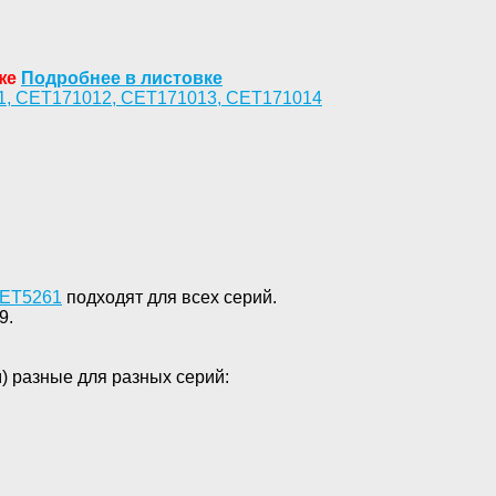
аже
Подробнее в листовке
1
,
CET171012
,
CET171013
,
CET171014
ET
5261
подходят для всех серий.
9.
м) разные для разных серий: